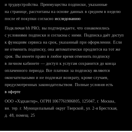
тратите много времени на поиск и вручную поднимаете
и трудоустройства. Преимущества подписки, указанные
резюме
на странице, рассчитаны на основе данных в среднем в неделю
после её покупки согласно
хотите сравнить себя с конкурентами и оценить шансы
исследованию
Подключая hh PRO, вы подтверждаете, что ознакомились
с условиями подписки и согласны с ними. Подписка даёт доступ
к функциям сервиса на срок, указанный при оформлении. Если
не отменить подписку, она автоматически продлится на тот же
срок. Вы имеете право в любое время отменить подписку
в личном кабинете — доступ к услугам сохранится до конца
оплаченного периода. Все платежи за подписку являются
окончательными и не подлежат возврату, кроме случаев,
предусмотренных законодательством. Полные условия есть
в оферте
ООО «Хэдхантер», ОГРН 1067761906805, 125047, г. Москва,
вн. тер. г. Муниципальный округ Тверской, ул. 2-я Брестская,
д. 48, помещ. 25