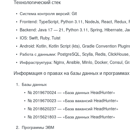
Технологический стек
Система контроля версий:
Git
Frontend:
TypeScript, Python 3.11, NodeJs, React, Redux, R
Backend:
Java 17 — 21, Python 3.11, Spring, Hibernate, Jac
IOS:
Swift, Ruby, Tuist
Android:
Kotlin, Kotlin Script (kts), Gradle Convention Plugi
Работа с данными:
PostgreSQL, Scylla, Redis, ClickHouse, 
Инфраструктура:
Nginx, Ansible, MinIo, Docker, Consul, G
Информация о правах на базы данных и программах
Базы данных
№ 2019670024 — «База данных HeadHunter»
№ 2019670023 — «База вакансий HeadHunter»
№ 2018620237 — «База вакансий HeadHunter»
№ 2015621803 — «База данных HeadHunter»
Программы ЭВМ