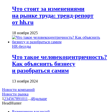
Что стоит за изменениями
на рынке труда: тренд-репорт
от hh.ru
18 ноября 2025
HR-беседы
Что такое человеко­центричность?
Как объяснить бизнесу
и разобраться самим
13 ноября 2024
Новости компаний
Новости рынка
1
2
3
4
5
6
7
8
9
10
11
...
48
дальше
HeadHunter
Размещение вакансий