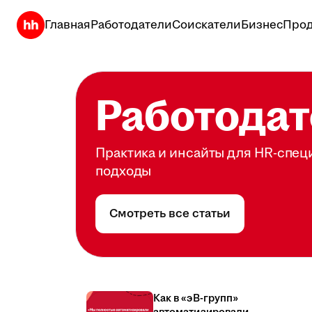
Главная
Работодатели
Соискатели
Бизнес
Прод
Работодат
Практика и инсайты для HR-спец
подходы
Смотреть все статьи
Как в «эВ-групп»