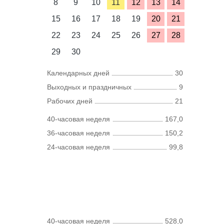
8
9
10
11
12
13
14
15
16
17
18
19
20
21
22
23
24
25
26
27
28
29
30
Календарных дней
30
Выходных и праздничных
9
Рабочих дней
21
40-часовая неделя
167,0
36-часовая неделя
150,2
24-часовая неделя
99,8
40-часовая неделя
528,0