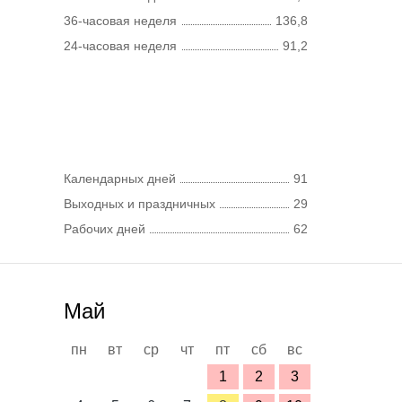
36-часовая неделя
136,8
24-часовая неделя
91,2
Календарных дней
91
Выходных и праздничных
29
Рабочих дней
62
Май
пн
вт
ср
чт
пт
сб
вс
1
2
3