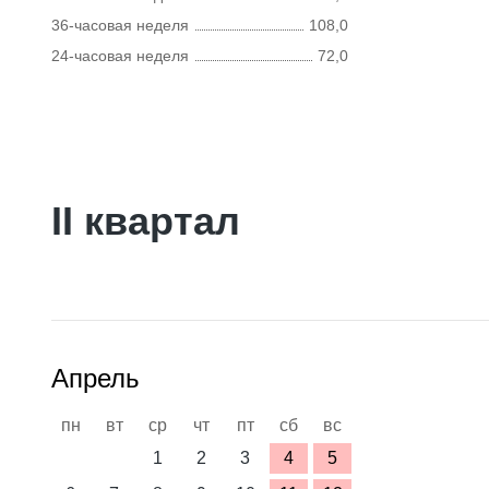
36-часовая неделя
108,0
24-часовая неделя
72,0
II квартал
Апрель
пн
вт
ср
чт
пт
сб
вс
1
2
3
4
5