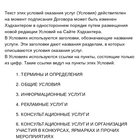
Текст этих условий оказания услуг (Условия) действителен
на момент подписания Договора может быть изменен
Хэдхантером в одностороннем порядке путем размещения
новой редакции Условий на Сайте Хэдхантера.
В Условиях используются заголовки, обозначающие название
услуги. Эти заголовки дают названия разделам, в которых
описываются условия оказания услуг.
В Условиях используются ссылки на пункты, состоящие только
из цифр. Такие ссылки ведут на пункты этих Условий.
1. ТЕРМИНЫ И ОПРЕДЕЛЕНИЯ
2. ОБЩИЕ УСЛОВИЯ
3. ИНФОРМАЦИОННЫЕ УСЛУГИ
1.1. Хэдхантер, или
Хэдхантер, ООО
4. РЕКЛАМНЫЕ УСЛУГИ
HeadHunter, или
«Хэдхантер», ИНН
2.1. Типы и статусы регистрации
5. КОНСУЛЬТАЦИОННЫЕ УСЛУГИ
Исполнитель
7718620740, адрес:
Типы регистрации
3.1. Предоставление доступа к базе данных
2.2. Активация услуг
6. КОНСУЛЬТАЦИОННЫЕ УСЛУГИ И ОРГАНИЗАЦИЯ
125047, г. Москва,
резюме с предложениями Соискателей
Описание и активация
УЧАСТИЯ В КОНКУРСАХ, ЯРМАРКАХ И ПРОЧИХ
2.1.1. Заказчику может быть присвоен один
4.0. Общие условия оказания рекламных услуг
внутригородская
о трудоустройстве с возможностью просмотра
МЕРОПРИЯТИЯХ
из Типов регистраций.
территория
4.0.1. Хэдхантер оказывает Заказчику услугу