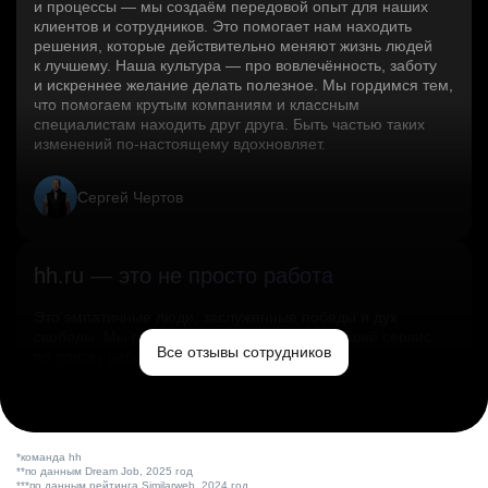
и процессы — мы создаём передовой опыт для наших
клиентов и сотрудников. Это помогает нам находить
решения, которые действительно меняют жизнь людей
к лучшему. Наша культура — про вовлечённость, заботу
и искреннее желание делать полезное. Мы гордимся тем,
что помогаем крутым компаниям и классным
специалистам находить друг друга. Быть частью таких
изменений по‑настоящему вдохновляет.
Сергей Чертов
hh.ru — это не просто работа
Это эмпатичные люди, заслуженные победы и дух
свободы. Мы помогаем миру и создаём лучший сервис
Все отзывы сотрудников
по поиску работы в стране.
Ольга Емельянова
*команда hh
**по данным Dream Job, 2025 год
***по данным рейтинга Similarweb, 2024 год