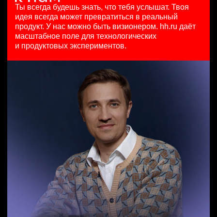
HeadHunter::Коммерческий департамент
111800 - 186500 ₽
29 июл. 2026
Ты всегда будешь знать, что тебя услышат.
Твоя
20 июл. 2026
Ярославль
з/п не указана
идея всегда может превратиться в реальный
Младший SEO специалист
з/п не указана
Москва
продукт.
У нас можно быть визионером. hh.ru даёт
HeadHunter::Департамент маркетинга
Ярославль
масштабное поле для технологических
Менеджер по продажам крупному бизнесу
10 июл. 2026
и продуктовых экспериментов.
HeadHunter::Телефонные продажи
з/п не указана
Key Account Manager (EdTech)
29 июл. 2026
Москва
HeadHunter::Коммерческий департамент
з/п не указана
4 авг. 2026
Ташкент
150000 ₽
Ярославль