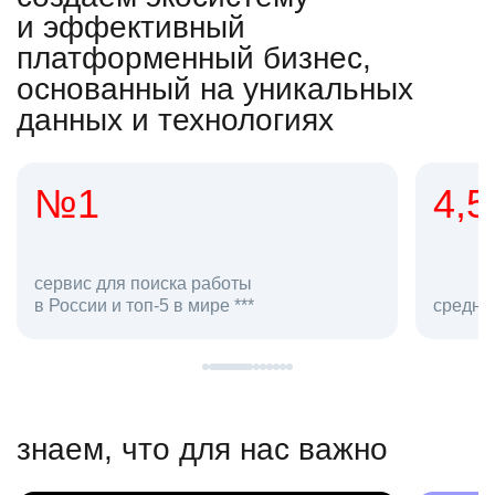
и эффективный
платформенный бизнес,
основанный на уникальных
данных и технологиях
4,5
20
сотруд
средняя оценка hh.ru как работодателя **
в hh.ru
знаем, что для нас важно