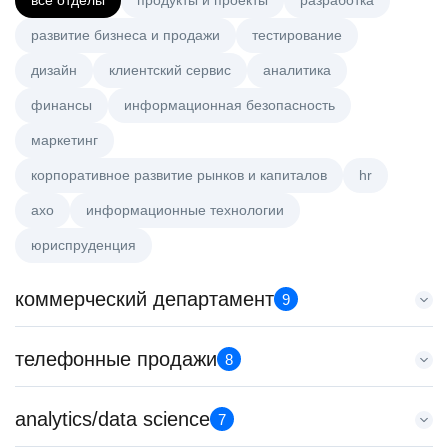
все отделы
продукты и проекты
разработка
развитие бизнеса и продажи
тестирование
дизайн
клиентский сервис
аналитика
финансы
информационная безопасность
маркетинг
корпоративное развитие рынков и капиталов
hr
axo
информационные технологии
юриспруденция
коммерческий департамент
9
Тренер по развитию компетенций продаж
телефонные продажи
8
HeadHunter::Коммерческий департамент
21 июл. 2026
Менеджер по привлечению клиентов (B2B)
analytics/data science
з/п не указана
7
HeadHunter::Телефонные продажи
Санкт-Петербург