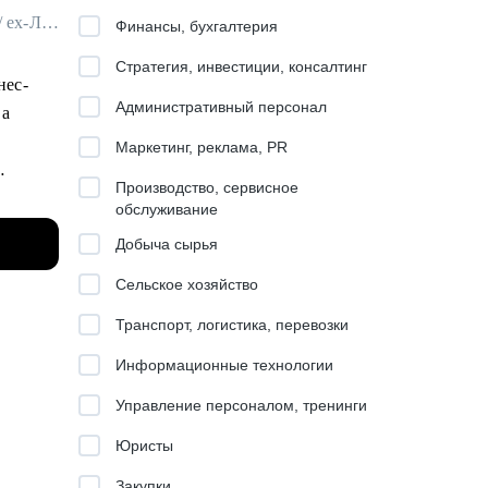
Руководитель ИТ-проектов в Международный аэропорт "Шереметьево" / ex-Лукойл
Финансы, бухгалтерия
Стратегия, инвестиции, консалтинг
нес-
Административный персонал
ва
Маркетинг, реклама, PR
Производство, сервисное
обслуживание
базе
Добыча сырья
Сельское хозяйство
Транспорт, логистика, перевозки
лее 80
Информационные технологии
збором
Управление персоналом, тренинги
Юристы
Закупки