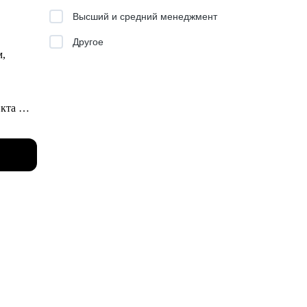
ешься с
Высший и средний менеджмент
в сфере
Другое
м,
о
укта
бые
газе -
я