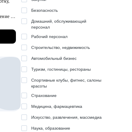
отку,
роверка
Безопасность
ение и
Домашний, обслуживающий
персонал
их
льших
Рабочий персонал
/ВТБ.
Строительство, недвижимость
о
Автомобильный бизнес
Туризм, гостиницы, рестораны
й.
Спортивные клубы, фитнес, салоны
красоты
Страхование
роцессы
Медицина, фармацевтика
Искусство, развлечения, массмедиа
ему,
Наука, образование
ерным