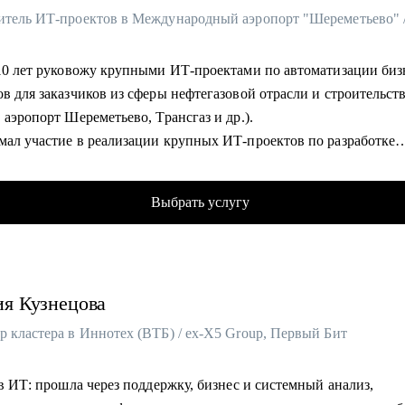
 10 лет руковожу крупными ИТ-проектами по автоматизации биз
в для заказчиков из сферы нефтегазовой отрасли и строительст
 аэропорт Шереметьево, Трансгаз и др.).
мал участие в реализации крупных ИТ-проектов по разработке
х продуктов.
жу проектами по автоматизации бизнеса и внедрения систем на 
Выбрать услугу
венного интеллекта.
тяжении 3-х лет являюсь автором и преподавателем более 50-ти
ательных программ по Проджект/Продакт-менеджменту в ИТ.
аюсь менторством и карьерными консультациями, провел уже бо
ия
Кузнецова
уальных консультаций с людьми из абсолютно разных сфер с ра
азнообразных кейсов из сферы ИТ.
р кластера в Иннотех (ВТБ) / ex-X5 Group, Первый Бит
омогу:
 в ИТ: прошла через поддержку, бизнес и системный анализ,
вление резюме и сопроводительного письма.